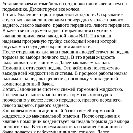
Устанавливаем автомобиль на подпорки или вывешиваем на
подъемнике. Демонтируем все колеса.
1 этап. Удаление старой тормозной жидкости. Открывание
спускных клапанов проводим поочередно у колес: правого
заднего, левого заднего, правого переднего, левого переднего.
В качестве инструмента для отворачивания спускных
клапанов применяем накидной ключ №11. На клапан
надеваем прозрачную трубку, свободный конец которой
опускаем в сосуд для сохранения жидкости.
После открывания клапана помощник воздействует на педаль
тормоза до выбора полного хода. В это время жидкость
выдавливается из системы. Далее закрываем клапан.
Помощник отпускает педаль. Эти действия повторяем до
выхода всей жидкости из системы. В процессе работы нельзя
нажимать на педаль сцепления, поскольку у них единый
компенсационный бачок.
2 этап. Заполнение системы свежей тормозной жидкостью.
Последовательность заполнения тормозных контуров
поочередно у колес: левого переднего, правого переднего,
левого заднего, правого заднего.
Заполняем компенсационный бачок свежей тормозной
жидкостью до максимальной отметки. После открывания
клапана помощник воздействует на педаль тормоза до выбора
полного хода. В это время жидкость из компенсационного
бачка подается к рабочему цилиндру тормоза. Далее