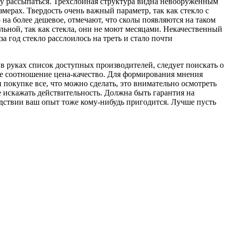
клу рассыпаться. Трехслойная структура видна невооруженным
змерах. Твердость очень важный параметр, так как стекло с
 на более дешевое, отмечают, что сколы появляются на таком
льной, так как стекла, они не моют месяцами. Некачественный
а год стекло расслоилось на треть и стало почти
в руках список доступных производителей, следует поискать о
ое соотношение цена-качество. Для формирования мнения
 покупке все, что можно сделать, это внимательно осмотреть
 искажать действительность. Должна быть гарантия на
едствии ваш опыт тоже кому-нибудь пригодится. Лучше пусть