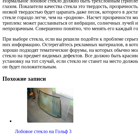
Нормальное лобовое стекло должно быть трехслойным (триплекс
глазом. Показатели качества стекла это твердость, прозрачност
низкой твердостью будет царапать даже песок, которого в дост
стекле гораздо легче, чем на «родном». Насчет прозрачности 
триплекс может расслаиваться от вибрации, солнечных лучей ил
непрозрачным. Совершенно понятно, что менять его каждый год
При выборе стекла, если вы решили подойти к проблеме серьез
них информацию. Остерегайтесь рекламных материалов, в кото
хорошо подходят тематические форумы, на которых обычно можн
стекло на предмет видимых дефектов. Все должно быть красиво
установку на тот случай, если стекло не станет на место дол
он будет положительным.
Похожие записи
Лобовое стекло на Гольф 3