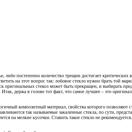
ье, либо постепенно количество трещин достигает критических 
етить на этот вопрос так: лобовое стекло нужно брать той марки
уск оригинальных стекол может быть прекращен, и выбирать при
Итак, держа в голове тот факт, что самое лучшее – это оригинал
огичный композитный материал, свойства которого позволяют ст
навливаются так называемые закаленные стекла, по сути, предс
лется на мелкие кусочки. Ставить такое стекло не рекомендуется.