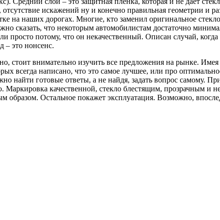
). Средний слой – это защитная пленка, которая и не дает сте
ь, отсутствие искажений ну и конечно правильная геометрии и ра
атке на наших дорогах. Многие, кто заменил оригинальное стекло
можно сказать, что некоторым автомобилистам достаточно минима
и просто потому, что он некачественный. Описан случай, когда з
 – это нонсенс.
но, стоит внимательно изучить все предложения на рынке. Имея 
рых всегда написано, что это самое лучшее, или про оптимальн
о найти готовые ответы, а не найдя, задать вопрос самому. При
. Маркировка качественной, стекло блестящим, прозрачным и не
жным образом. Остальное покажет эксплуатация. Возможно, впосл