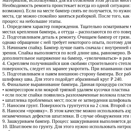
Материалов, используемых для изготовления этой детали мног
Необходимость ремонта проистекает всегда из одной ситуации:
возможно). Если на месте бампер снять не получается, то нуж
места, где можно спокойно заняться разборкой. После того, как
процесс на небольшие этапы.
1. Определяем характер повреждения. Тщательно осматриваем 
местах крепления бампера, а оттуда – расползаются по его пове
2. Подготавливаем деталь к ремонту. Очищаем бампер от грязи
однако обращение с ней требует некоторого опыта, поэтому дл
3. Начинаем спайку. Бампер лучше паять сначала с внутренней
зрения. Спайка выполняется по всей длине шва, равномерно. В
дополнительное напряжение на бампер, «увеличиваться» в разм
4. Скрепляем получившийся шов скобами строительного степле
поверхность, следует их заранее укоротить. При впаивании ско
5. Подготавливаем и паяем внешнюю сторону бампера. Все рабо
шлифовку шва. Для этого подойдет абразивный круг Р 240.
6. Финальное выравнивание бампера. Данная процедура состои
• компрессором или мокрой тряпкой удаляем кусочки пластика 
• если после спайки появились разлохмаченные волокна пласт
• шпатлевка проблемных мест; после ее затвердения шлифова
7. Наносим грунт. Поверхность грунтуется на 2 слоя. Второй с
8. Наносим «проявку». В этом качестве можно использовать аэ
незамеченных дефектов шпатлевки. В случае обнаружения эти 
9. Зашкуриваем бампер. Процесс зашкуривания выполняется до
10. Шпатлюем по грунту. Для этого нужно использовать нитро