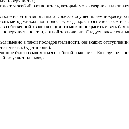
ых поверхностях).
имается особый растворитель, который молекулярно сплавливает 
вляется этот этап в 3 шага. Сначала осуществляем покраску, за
овать метод «локальной полосы», когда красится не весь бампер,
я в собственной квалификации, то можно покрасить и весь бампе
сю поверхность по стандартной технологии. Следует также учиты
ься именно в такой последовательности, без всяких отступлени
ся, что так будет проще).
елишне будет ознакомиться с работой паяльника. Еще лучше – по
ый результат на выходе.