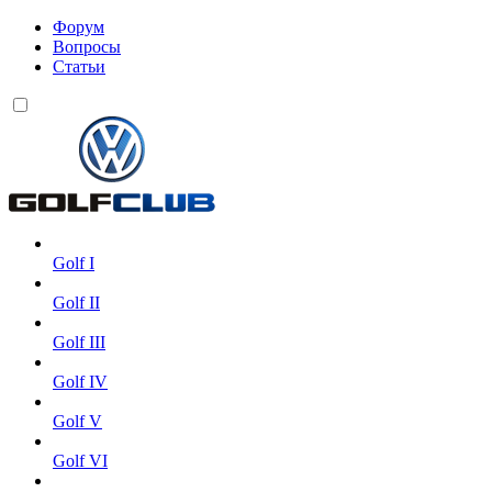
Форум
Вопросы
Статьи
Golf I
Golf II
Golf III
Golf IV
Golf V
Golf VI