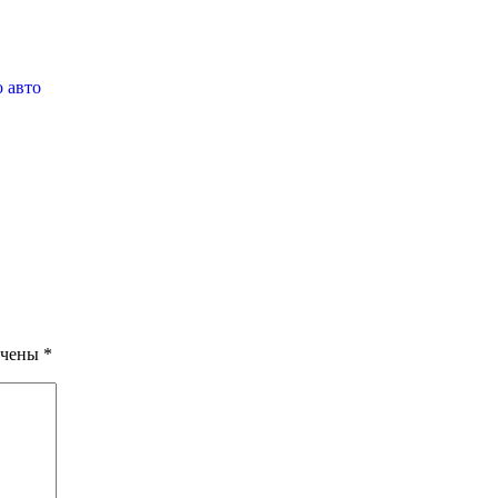
 авто
ечены
*