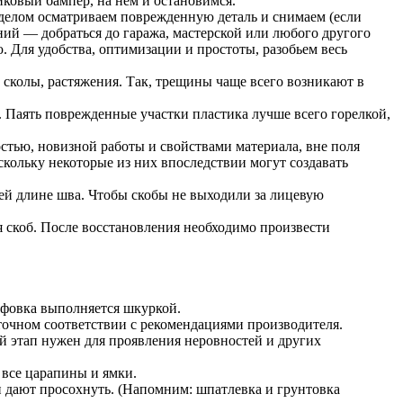
ковый бампер, на нем и остановимся.
 делом осматриваем поврежденную деталь и снимаем (если
ний — добраться до гаража, мастерской или любого другого
ю. Для удобства, оптимизации и простоты, разобьем весь
сколы, растяжения. Так, трещины чаще всего возникают в
и. Паять поврежденные участки пластика лучше всего горелкой,
остью, новизной работы и свойствами материала, вне поля
скольку некоторые из них впоследствии могут создавать
сей длине шва. Чтобы скобы не выходили за лицевую
я скоб. После восстановления необходимо произвести
ифовка выполняется шкуркой.
в точном соответствии с рекомендациями производителя.
ый этап нужен для проявления неровностей и других
 все царапины и ямки.
 дают просохнуть. (Напомним: шпатлевка и грунтовка