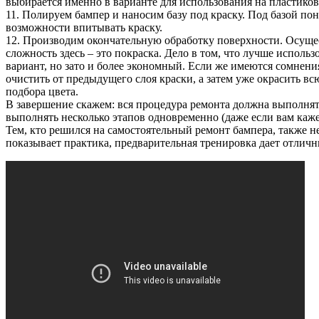
выбирается именно в варианте для использования на пластиков
11. Полируем бампер и наносим базу под краску. Под базой пон
возможности впитывать краску.
12. Производим окончательную обработку поверхности. Осущест
сложность здесь – это покраска. Дело в том, что лучше использ
вариант, но зато и более экономный. Если же имеются сомнени
очистить от предыдущего слоя краски, а затем уже окрасить в
подбора цвета.
В завершение скажем: вся процедура ремонта должна выполнят
выполнять несколько этапов одновременно (даже если вам кажет
Тем, кто решился на самостоятельный ремонт бампера, также н
показывает практика, предварительная тренировка дает отличн