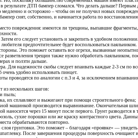
о. Но, поскольку большинство современных машин имеют пласти
 в результате ДТП бампер сломался. Что делать дальше? Первым
но медленно и осторожно – чтобы он не получил новых поврежде
 бампер снят, собственно, и начинается работа по восстановлени
место повреждения: имеются ли трещины, выпавшие фрагменты, 
рхности.
. Затем его следует установить и закрепить в удобном положени
я любителя предпочтительнее будет воспользоваться паяльником.
 стороны. Это поможет оставить все огрехи, вызванные неопытн
се разветвления трещин также нужно обработать паяльником, по
ерах и ползти дальше.
ра. Для надежности скобы следует впаивать каждые 2-3 см по в
б очень удобно использовать пинцет.
ты проводятся по аналогии с п.3 и 4, за исключением впаивани
т из нескольких шагов:
и пыль;
ика, их сплавляют и выжигают при помощи строительного фена;
льной машинкой производится выравнивание. Окончательная шл
лой наносится через 15 минут после первого. Грунт разводится 
розоль, сухие порошки или же краску контрастного цвета. Данн
места обрабатываются повторно.
 слоя грунтовки. Это поможет – благодаря «проявке» — увидеть
шпатлевку. После завершения процедуры поверхность очищают и