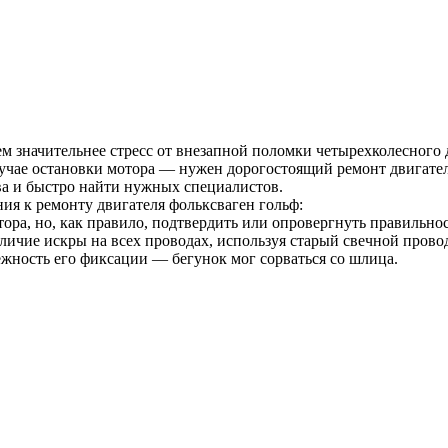
м значительнее стресс от внезапной поломки четырехколесного 
учае остановки мотора — нужен дорогостоящий ремонт двигателя,
ва и быстро найти нужных специалистов.
ия к ремонту двигателя фольксваген гольф:
лятора, но, как правило, подтвердить или опровергнуть правиль
личие искры на всех проводах, используя старый свечной прово
ежность его фиксации — бегунок мог сорваться со шлица.