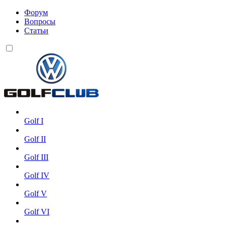
Форум
Вопросы
Статьи
Golf I
Golf II
Golf III
Golf IV
Golf V
Golf VI