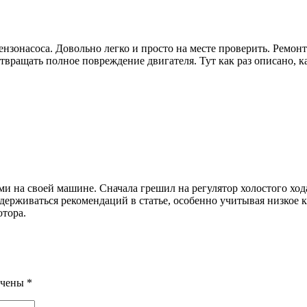
нзонасоса. Довольно легко и просто на месте проверить. Ремонт 
твращать полное повреждение двигателя. Тут как раз описано, к
и на своей машине. Сначала грешил на регулятор холостого хода
ерживаться рекомендаций в статье, особенно учитывая низкое к
отора.
ечены
*