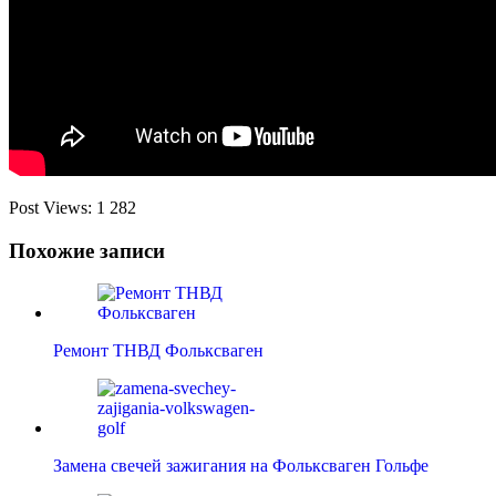
Post Views:
1 282
Похожие записи
Ремонт ТНВД Фольксваген
Замена свечей зажигания на Фольксваген Гольфе