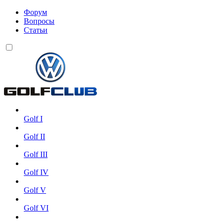
Форум
Вопросы
Статьи
Golf I
Golf II
Golf III
Golf IV
Golf V
Golf VI