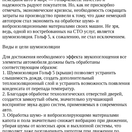
надежность радуют покупателя. Но, как не прискорбно
отмечать, экономические кризисы, необходимость сокращать
затраты на производство привели к тому, что даже немецкий
автопром стал экономить на обработке шумо- и
виброизоляционными материалами своих машин. Не зря,
ведь, одной из востребованных на СТО услуг, является
шумоизоляция. Гольф 5, к сожалению, не стал исключением.
Виды и цели шумоизоляции
Для достижения необходимого эффекта звукопоглощения все
элементы автомобиля должны быть обработаны
соответствующим образом:
1. Шумоизоляция Гольф 5 (крыши) позволяет устранить
слышимость дождя, создать дополнительный
теплоизоляционный слой и устранить возможность появления
конденсата от перепада температур.
2. Благодаря обработке технологических отверстий дверей,
создается замкнутый объем, значительно улучшающий
восприятие звука аудио систем, применяемых в современных
авто.
3. Обработка шумо- и виброизолирующими материалами
капота и пола значительно снижает вибрацию при движении,
убирая шумы от колесных арок и выхлопной системы, что
позволяет даже разговаривать шепотом при движении по