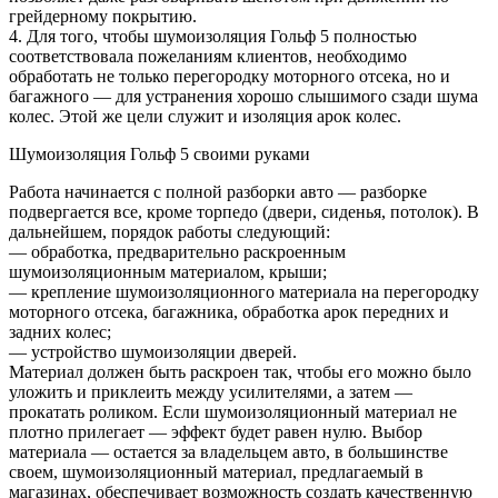
грейдерному покрытию.
4. Для того, чтобы шумоизоляция Гольф 5 полностью
соответствовала пожеланиям клиентов, необходимо
обработать не только перегородку моторного отсека, но и
багажного — для устранения хорошо слышимого сзади шума
колес. Этой же цели служит и изоляция арок колес.
Шумоизоляция Гольф 5 своими руками
Работа начинается с полной разборки авто — разборке
подвергается все, кроме торпедо (двери, сиденья, потолок). В
дальнейшем, порядок работы следующий:
— обработка, предварительно раскроенным
шумоизоляционным материалом, крыши;
— крепление шумоизоляционного материала на перегородку
моторного отсека, багажника, обработка арок передних и
задних колес;
— устройство шумоизоляции дверей.
Материал должен быть раскроен так, чтобы его можно было
уложить и приклеить между усилителями, а затем —
прокатать роликом. Если шумоизоляционный материал не
плотно прилегает — эффект будет равен нулю. Выбор
материала — остается за владельцем авто, в большинстве
своем, шумоизоляционный материал, предлагаемый в
магазинах, обеспечивает возможность создать качественную