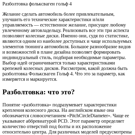
Разболтовка фольксваген гольф 4
Желание сделать автомобиль более привлекательным,
улучшить его технические характеристики и/или
управляемость — естественное желание, присущее любому
увлеченному автовладельцу. Реализовать все эти три аспекта
позволяют колесные диски. Именно они, судя по статистике,
являются одним из наиболее доступных и чаще используемых
элементов тюнинга автомобиля. Большое разнообразие видов
и возможностей в плане дизайна позволяет формировать
индивидуальный стиль, подбирая необходимые параметры.
Выбор идей ограничивается только характеристиками
крепежей колесных дисков. Рассмотрим, какой должна быть
разболтовка Фольксваген Гольф 4. Что это за параметр, как
измеряется и маркируется.
Разболтовка: что это?
Понятие «разболтовка» подразумевает характеристики
крепления колесного диска. На английском языке она
обозначается словосочетанием «PitchCircleDiameter». Чаще ее
указывают аббревиатурой PCD. Этот параметр определяет
количество отверстий под болты и их расположение
относительно центра. Для различных моделей предусмотрены