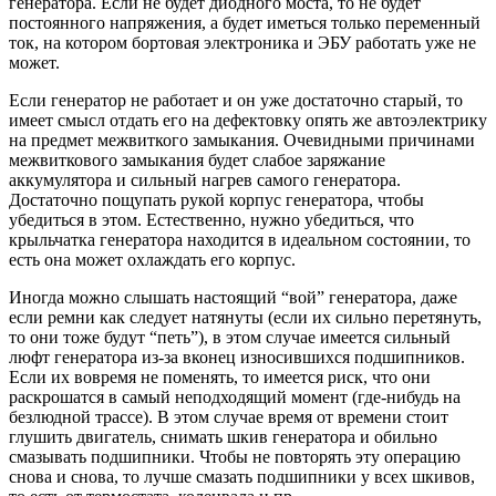
генератора. Если не будет диодного моста, то не будет
постоянного напряжения, а будет иметься только переменный
ток, на котором бортовая электроника и ЭБУ работать уже не
может.
Если генератор не работает и он уже достаточно старый, то
имеет смысл отдать его на дефектовку опять же автоэлектрику
на предмет межвиткого замыкания. Очевидными причинами
межвиткового замыкания будет слабое заряжание
аккумулятора и сильный нагрев самого генератора.
Достаточно пощупать рукой корпус генератора, чтобы
убедиться в этом. Естественно, нужно убедиться, что
крыльчатка генератора находится в идеальном состоянии, то
есть она может охлаждать его корпус.
Иногда можно слышать настоящий “вой” генератора, даже
если ремни как следует натянуты (если их сильно перетянуть,
то они тоже будут “петь”), в этом случае имеется сильный
люфт генератора из-за вконец износившихся подшипников.
Если их вовремя не поменять, то имеется риск, что они
раскрошатся в самый неподходящий момент (где-нибудь на
безлюдной трассе). В этом случае время от времени стоит
глушить двигатель, снимать шкив генератора и обильно
смазывать подшипники. Чтобы не повторять эту операцию
снова и снова, то лучше смазать подшипники у всех шкивов,