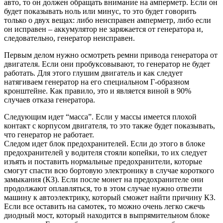
авто, то он должен обращать внимание на амперметр. Если он
будет показывать ноль или минус, то это будет говорить
только о двух вещах: либо неисправен амперметр, либо если
он исправен – аккумулятор не заряжается от генератора и,
следовательно, генератор неисправен.
Первым делом нужно осмотреть ремни привода генератора от
двигателя. Если они пробуксовывают, то генератор не будет
работать. Для этого глушим двигатель и как следует
натягиваем генератор на его специальном Г-образном
кронштейне. Как правило, это и является виной в 90%
случаев отказа генератора.
Следующим идет “масса”. Если у массы имеется плохой
контакт с корпусом двигателя, то это также будет показывать,
что генератор не работает.
Следом идет блок предохранителей. Если до этого в блоке
предохранителей у водителя стояли копейки, то их следует
изъять и поставить нормальные предохранители, которые
смогут спасти всю бортовую электронику в случае короткого
замыкания (КЗ). Если после монет на предохранителе они
продолжают оплавляться, то в этом случае нужно отвезти
машину к автоэлектрику, который сможет найти причину КЗ.
Если все оставить на самотек, то можно очень легко сжечь
диодный мост, который находится в выпрямительном блоке