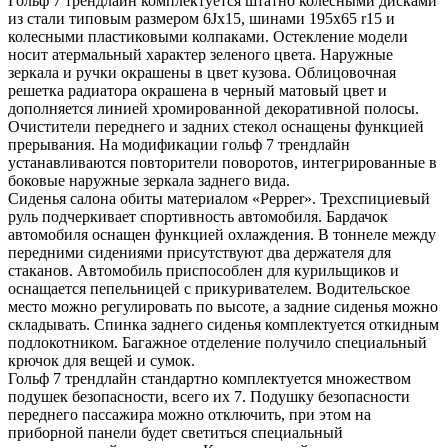
Гольф 7 трендлайн комплектуется штатно колесными дисками
из стали типовым размером 6Jx15, шинами 195х65 r15 и
колесными пластиковыми колпаками. Остекление модели
носит атермальный характер зеленого цвета. Наружные
зеркала и ручки окрашены в цвет кузова. Облицовочная
решетка радиатора окрашена в черный матовый цвет и
дополняется линией хромированной декоративной полосы.
Очистители переднего и задних стекол оснащены функцией
прерывания. На модификации гольф 7 трендлайн
устанавливаются повторители поворотов, интегрированные в
боковые наружные зеркала заднего вида.
Сиденья салона обиты материалом «Pepper». Трехспициевый
руль подчеркивает спортивность автомобиля. Бардачок
автомобиля оснащен функцией охлаждения. В тоннеле между
передними сидениями присутствуют два держателя для
стаканов. Автомобиль приспособлен для курильщиков и
оснащается пепельницей с прикуривателем. Водительское
место можно регулировать по высоте, а задние сиденья можно
складывать. Спинка заднего сиденья комплектуется откидным
подлокотником. Багажное отделение получило специальный
крючок для вещей и сумок.
Гольф 7 трендлайн стандартно комплектуется множеством
подушек безопасности, всего их 7. Подушку безопасности
переднего пассажира можно отключить, при этом на
приборной панели будет светиться специальный