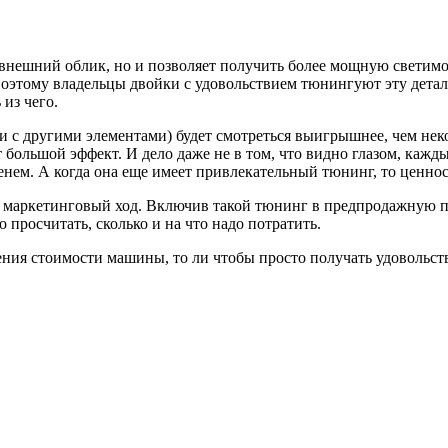
 внешний облик, но и позволяет получить более мощную светимо
 Поэтому владельцы двойки с удовольствием тюнингуют эту дет
 из чего.
и с другими элементами) будет смотреться выигрышнее, чем нек
 большой эффект. И дело даже не в том, что видно глазом, каж
енем. А когда она еще имеет привлекательный тюнинг, то ценнос
й маркетинговый ход. Включив такой тюнинг в предпродажную 
просчитать, сколько и на что надо потратить.
ения стоимости машины, то ли чтобы просто получать удовольств