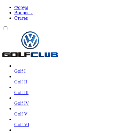
Форум
Вопросы
Статьи
Golf I
Golf II
Golf III
Golf IV
Golf V
Golf VI