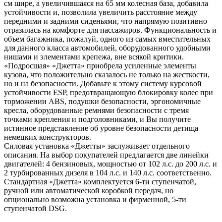
см шире, а увеличившаяся на 65 мм колесная база, добавила
устойчивости и, позволила увеличить расстояние между
передними и задними сиденьями, что напрямую позитивно
отразилась на комфорте для пассажиров. Функциональность и
объем багажника, пожалуй, одного из самых вместительных
для данного класса автомобилей, оборудованного удобными
нишами и элементами крепежа, вне всякой критики.
«Подросшая» «Джетта» приобрела усиленные элементы
кузова, что положительно сказалось не только на жесткости,
но и на безопасности. Добавьте к этому систему курсовой
устойчивости ESP, предотвращающую блокировку колес при
торможении ABS, подушки безопасности, эргономичные
кресла, оборудованные ремнями безопасности с тремя
точками крепления и подголовниками, и Вы получите
истинное представление об уровне безопасности детища
немецких конструкторов.
Силовая установка «Джетты» заслуживает отдельного
описания. На выбор покупателей предлагается две линейки
двигателей: 4 бензиновых, мощностью от 102 л.с. до 200 л.с. и
2 турбированных дизеля в 104 л.с. и 140 л.с. соответственно.
Стандартная «Джетта» комплектуется 6-ти ступенчатой,
ручной или автоматической коробкой передач, но
опционально возможна установка и фирменной, 5-ти
ступенчатой DSG.